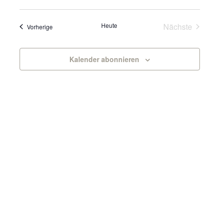
Datum
wählen.
Veranst
Heute
Nächste
Veranstaltungen
Vorherige
Kalender abonnieren