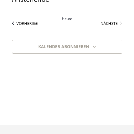
Datum
wählen.
Heute
VERANSTALTUNGEN
VERANS
VORHERIGE
NÄCHSTE
KALENDER ABONNIEREN