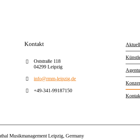
Kontakt
Aktuel
Künstl
Oststraße 118
04299 Leipzig
Agentu
info@rmm-leipzig.de
Konzer
+49-341-99187150
Kontak
nthal Musikmanagement Leipzig, Germany