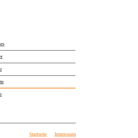
les
er
r
te
t
Startseite
Impressum