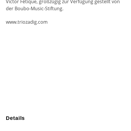
Victor Fétique, großzügig zur Verfügung gestellt von
der Boubo-Music-Stiftung.
www.triozadig.com
Aug.
8
19:00
-
20:30
Trio Zadig – Goslar
Nov.
29
18:00
-
19:30
Trio Zadig – Lüdenscheid
Kalender anzeigen
Details