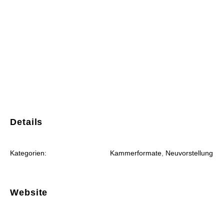
Hinweis
Es sind keine anstehenden Veranstaltungen
vorhanden.
Details
Kategorien:
Kammerformate
,
Neuvorstellung
Website