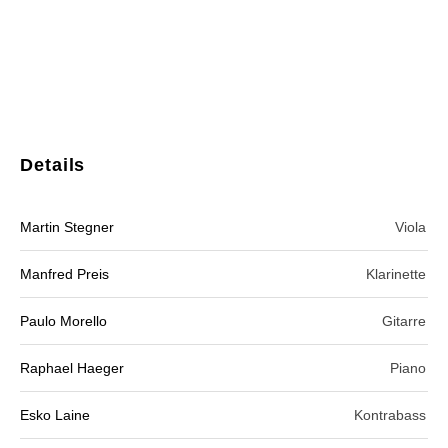
Hinweis
Es sind keine anstehenden Veranstaltungen
vorhanden.
Details
Martin Stegner
Viola
Manfred Preis
Klarinette
Paulo Morello
Gitarre
Raphael Haeger
Piano
Esko Laine
Kontrabass