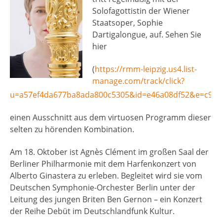
Solofagottistin der Wiener
Staatsoper, Sophie
Dartigalongue, auf. Sehen Sie
hier
(
https://rmm-leipzig.us4.list-
manage.com/track/click?
u=a57ef4da677ba8ada800c5305&id=e46a08df52&e=c95
einen Ausschnitt aus dem virtuosen Programm dieser
selten zu hörenden Kombination.
Am 18. Oktober ist Agnès Clément im großen Saal der
Berliner Philharmonie mit dem Harfenkonzert von
Alberto Ginastera zu erleben. Begleitet wird sie vom
Deutschen Symphonie-Orchester Berlin unter der
Leitung des jungen Briten Ben Gernon – ein Konzert
der Reihe Debüt im Deutschlandfunk Kultur.