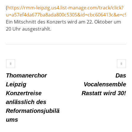
(
https://rmm-leipzig.us4.list-manage.com/track/click?
u=a57ef4da677ba8ada800c5305&id=cbc606413c&e=c95
Ein Mitschnitt des Konzerts wird am 22. Oktober um
20 Uhr ausgestrahlt.
Thomanerchor
Das
Leipzig
Vocalensemble
Konzertreise
Rastatt wird 30!
anlässlich des
Reformationsjubilä
ums