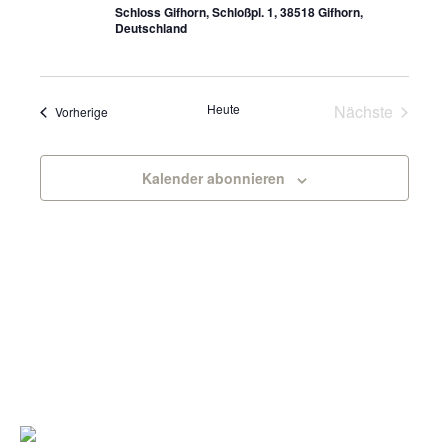
Schloss Gifhorn, Schloßpl. 1, 38518 Gifhorn,
Deutschland
Veranst
Heute
Nächste
Veranstaltungen
Vorherige
Kalender abonnieren