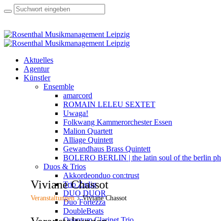
Aktuelles
Agentur
Künstler
Ensemble
amarcord
ROMAIN LELEU SEXTET
Uwaga!
Folkwang Kammerorchester Essen
Malion Quartett
Alliage Quintett
Gewandhaus Brass Quintett
BOLERO BERLIN | the latin soul of the berlin ph
Duos & Trios
Akkordeonduo con:trust
Viviane Chassot
Trio Zadig
DUO DUOR
Veranstaltungen
Viviane Chassot
Duo Fortezza
DoubleBeats
Quantum Clarinet Trio