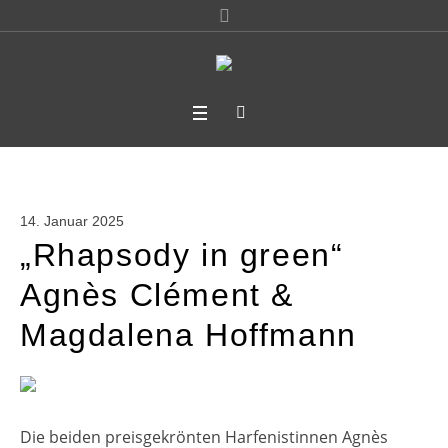
14. Januar 2025
„Rhapsody in green“
Agnès Clément &
Magdalena Hoffmann
Die beiden preisgekrönten Harfenistinnen Agnès