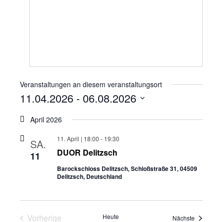
Veranstaltungen an diesem veranstaltungsort
11.04.2026
 - 
06.08.2026
Datum
wählen.
April 2026
11. April | 18:00
-
19:30
SA.
DUOR Delitzsch
11
Barockschloss Delitzsch, Schloßstraße 31, 04509
Delitzsch, Deutschland
Veranstaltungen
Vorherige
Heute
Veranstal
Nächste