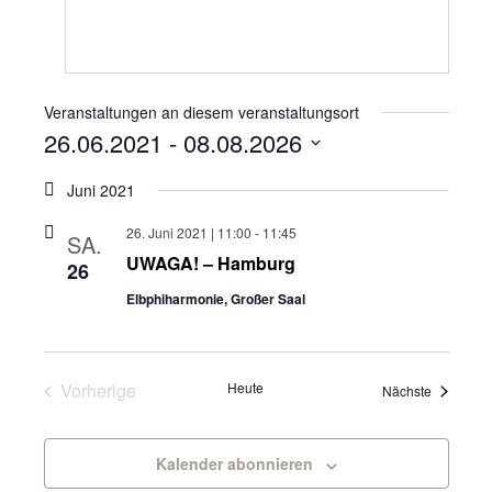
Veranstaltungen an diesem veranstaltungsort
26.06.2021
 - 
08.08.2026
Datum
wählen.
Juni 2021
26. Juni 2021 | 11:00
-
11:45
SA.
UWAGA! – Hamburg
26
Elbphiharmonie, Großer Saal
Veranstaltungen
Vorherige
Heute
Veranstal
Nächste
Kalender abonnieren