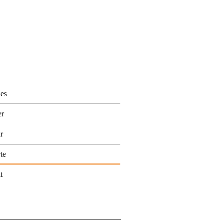
les
er
r
te
t