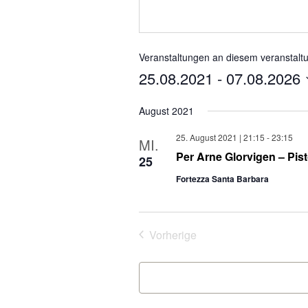
Veranstaltungen an diesem veranstalt
25.08.2021
 - 
07.08.2026
Datum
wählen.
August 2021
25. August 2021 | 21:15
-
23:15
MI.
Per Arne Glorvigen – Pisto
25
Fortezza Santa Barbara
Veranstaltungen
Vorherige