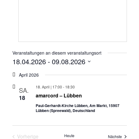
Veranstaltungen an diesem veranstaltungsort
18.04.2026
 - 
09.08.2026
Datum
wählen.
April 2026
18. April | 17:00
-
18:30
SA.
amarcord – Lübben
18
Paul-Gerhardt-Kirche Lübben, Am Markt, 15907
Lübben (Spreewald), Deutschland
Veranstaltungen
Vorherige
Heute
Veranstal
Nächste