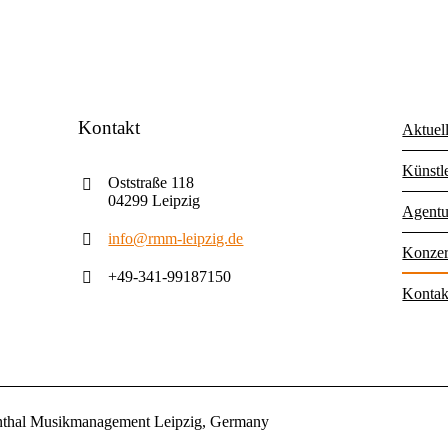
Kontakt
Aktuel
Künstl
Oststraße 118
04299 Leipzig
Agentu
info@rmm-leipzig.de
Konzer
+49-341-99187150
Kontak
nthal Musikmanagement Leipzig, Germany