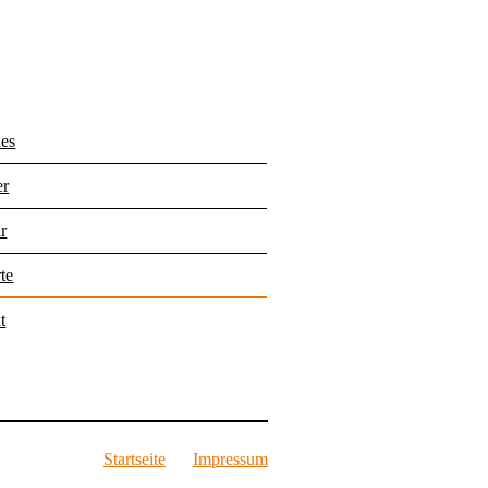
les
er
r
te
t
Startseite
Impressum