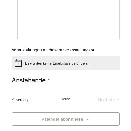
Veranstaltungen an diesem veranstaltungsort
Es wurden keine Ergebnisse gefunden.
Hinweis
Anstehende
Datum
wählen.
Veranst
Heute
Nächste
Veranstaltungen
Vorherige
Kalender abonnieren