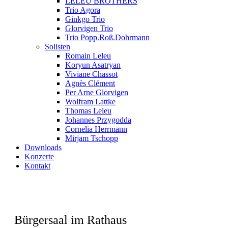
LELEU BROTHERS
Trio Agora
Ginkgo Trio
Glorvigen Trio
Trio Popp.Roß.Dohrmann
Solisten
Romain Leleu
Koryun Asatryan
Viviane Chassot
Agnès Clément
Per Arne Glorvigen
Wolfram Lattke
Thomas Leleu
Johannes Przygodda
Cornelia Herrmann
Mirjam Tschopp
Downloads
Konzerte
Kontakt
Bürgersaal im Rathaus