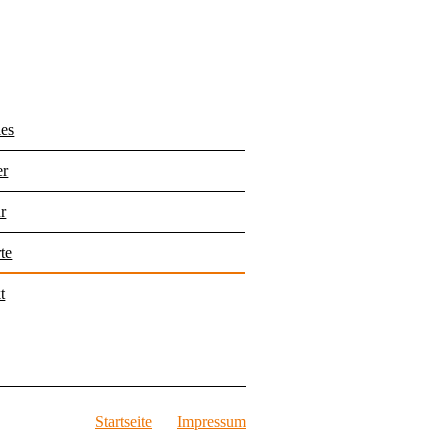
les
er
r
te
t
Startseite
Impressum