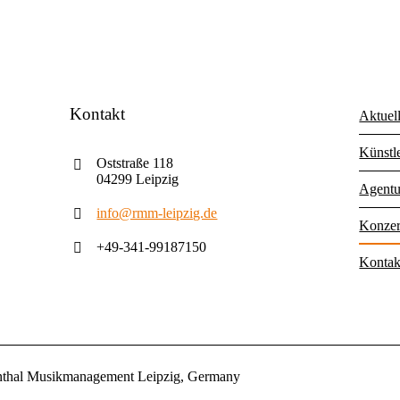
Kontakt
Aktuel
Künstl
Oststraße 118
04299 Leipzig
Agentu
info@rmm-leipzig.de
Konzer
+49-341-99187150
Kontak
nthal Musikmanagement Leipzig, Germany