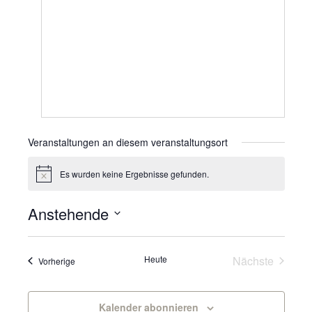
Veranstaltungen an diesem veranstaltungsort
Es wurden keine Ergebnisse gefunden.
Hinweis
Anstehende
Datum
wählen.
Veranst
Heute
Nächste
Veranstaltungen
Vorherige
Kalender abonnieren