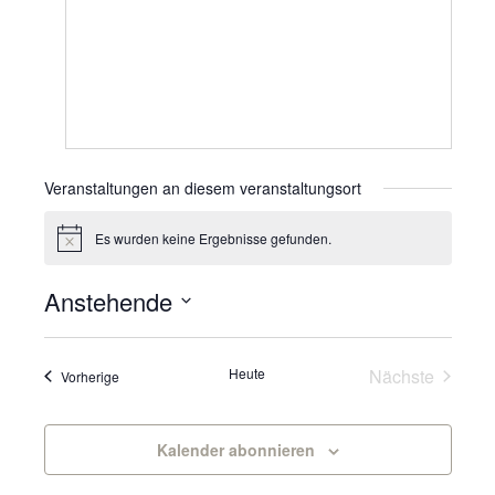
Veranstaltungen an diesem veranstaltungsort
Es wurden keine Ergebnisse gefunden.
Hinweis
Anstehende
Datum
wählen.
Veranst
Heute
Nächste
Veranstaltungen
Vorherige
Kalender abonnieren