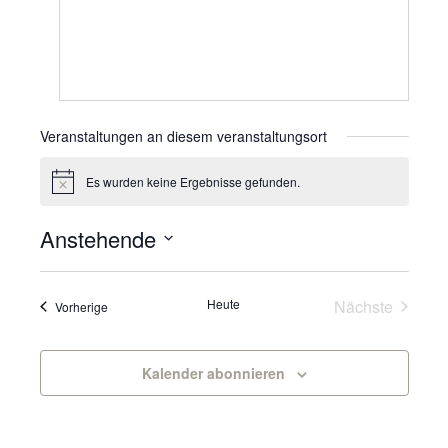
Veranstaltungen an diesem veranstaltungsort
Es wurden keine Ergebnisse gefunden.
Hinweis
Anstehende
Datum
wählen.
Veranst
Heute
Nächste
Veranstaltungen
Vorherige
Kalender abonnieren