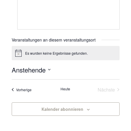
Veranstaltungen an diesem veranstaltungsort
Es wurden keine Ergebnisse gefunden.
Hinweis
Anstehende
Datum
wählen.
Veranst
Heute
Nächste
Veranstaltungen
Vorherige
Kalender abonnieren