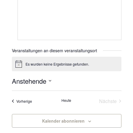
Veranstaltungen an diesem veranstaltungsort
Es wurden keine Ergebnisse gefunden.
Hinweis
Anstehende
Datum
wählen.
Veranst
Heute
Nächste
Veranstaltungen
Vorherige
Kalender abonnieren