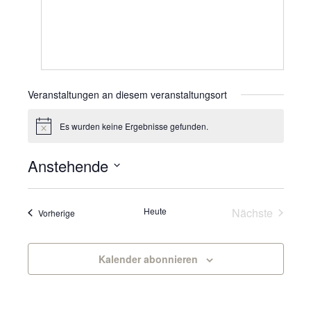
Veranstaltungen an diesem veranstaltungsort
Es wurden keine Ergebnisse gefunden.
Hinweis
Anstehende
Datum
wählen.
Veranst
Heute
Nächste
Veranstaltungen
Vorherige
Kalender abonnieren