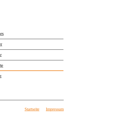
les
er
r
te
t
Startseite
Impressum