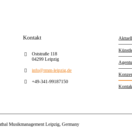
Kontakt
Aktuel
Künstl
Oststraße 118
04299 Leipzig
Agentu
info@rmm-leipzig.de
Konzer
+49-341-99187150
Kontak
nthal Musikmanagement Leipzig, Germany