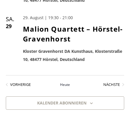
10, 48477 Hörstel, Deutschland
29. August | 19:30
-
21:00
SA.
29
Malion Quartett – Hörstel-
Gravenhorst
Kloster Gravenhorst DA Kunsthaus, Klosterstraße
10, 48477 Hörstel, Deutschland
VERANSTALTUNGEN
VERA
VORHERIGE
NÄCHSTE
Heute
KALENDER ABONNIEREN