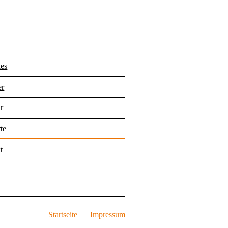
les
er
r
te
t
Startseite
Impressum