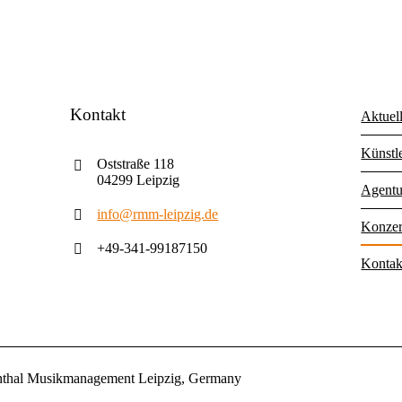
Kontakt
Aktuel
Künstl
Oststraße 118
04299 Leipzig
Agentu
info@rmm-leipzig.de
Konzer
+49-341-99187150
Kontak
nthal Musikmanagement Leipzig, Germany