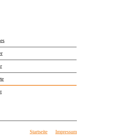
les
er
r
te
t
Startseite
Impressum