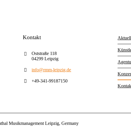
Kontakt
Aktuel
Künstl
Oststraße 118
04299 Leipzig
Agentu
info@rmm-leipzig.de
Konzer
+49-341-99187150
Kontak
nthal Musikmanagement Leipzig, Germany