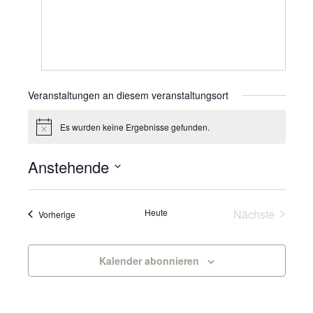
Veranstaltungen an diesem veranstaltungsort
Es wurden keine Ergebnisse gefunden.
Hinweis
Anstehende
Datum
wählen.
Veranst
Heute
Nächste
Veranstaltungen
Vorherige
Kalender abonnieren