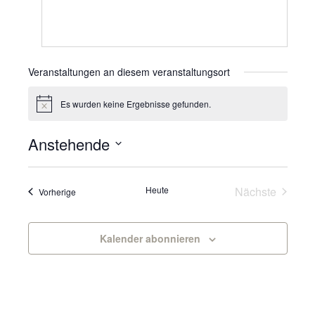
Veranstaltungen an diesem veranstaltungsort
Es wurden keine Ergebnisse gefunden.
Hinweis
Anstehende
Datum
wählen.
Veranst
Heute
Nächste
Veranstaltungen
Vorherige
Kalender abonnieren