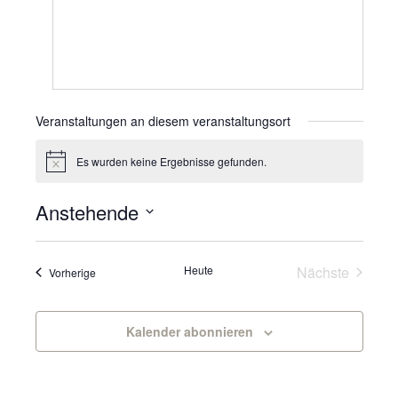
Veranstaltungen an diesem veranstaltungsort
Es wurden keine Ergebnisse gefunden.
Hinweis
Anstehende
Datum
wählen.
Veranst
Heute
Nächste
Veranstaltungen
Vorherige
Kalender abonnieren