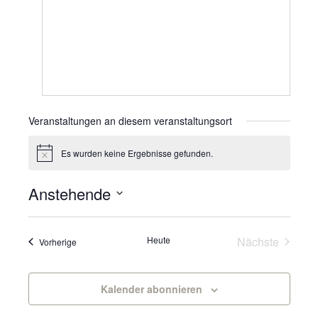
Veranstaltungen an diesem veranstaltungsort
Es wurden keine Ergebnisse gefunden.
Hinweis
Anstehende
Datum
wählen.
Veranst
Heute
Nächste
Veranstaltungen
Vorherige
Kalender abonnieren