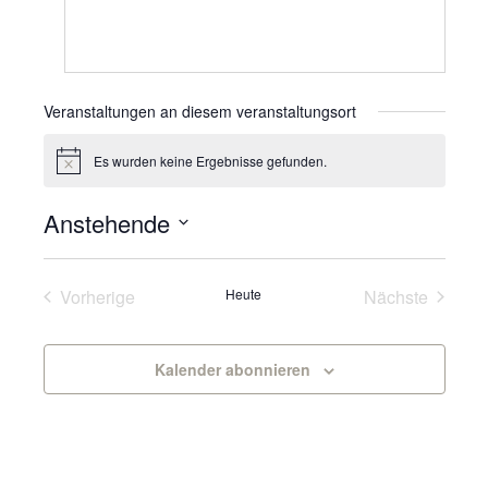
Veranstaltungen an diesem veranstaltungsort
Es wurden keine Ergebnisse gefunden.
Hinweis
Anstehende
Datum
wählen.
Veranstaltungen
Veranst
Vorherige
Heute
Nächste
Kalender abonnieren