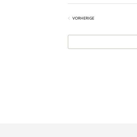
Datum
wählen.
VERANSTALTUNGEN
VORHERIGE