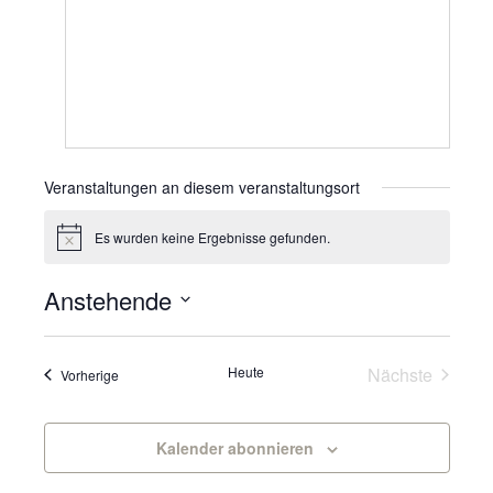
Veranstaltungen an diesem veranstaltungsort
Es wurden keine Ergebnisse gefunden.
Hinweis
Anstehende
Datum
wählen.
Veranst
Heute
Nächste
Veranstaltungen
Vorherige
Kalender abonnieren