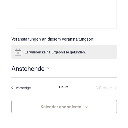
Veranstaltungen an diesem veranstaltungsort
Es wurden keine Ergebnisse gefunden.
Hinweis
Anstehende
Datum
wählen.
Veranst
Heute
Nächste
Veranstaltungen
Vorherige
Kalender abonnieren