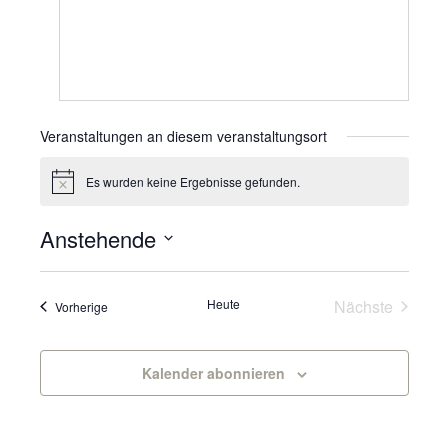
Veranstaltungen an diesem veranstaltungsort
Es wurden keine Ergebnisse gefunden.
Hinweis
Anstehende
Datum
wählen.
Veranst
Heute
Nächste
Veranstaltungen
Vorherige
Kalender abonnieren