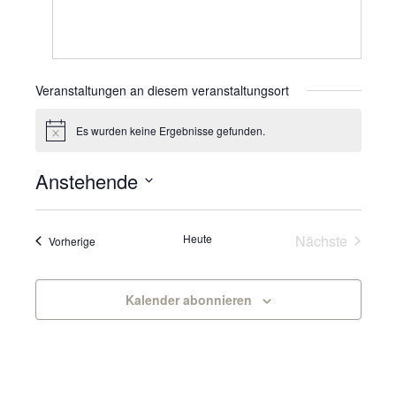
Veranstaltungen an diesem veranstaltungsort
Es wurden keine Ergebnisse gefunden.
Hinweis
Anstehende
Datum
wählen.
Veranst
Heute
Nächste
Veranstaltungen
Vorherige
Kalender abonnieren