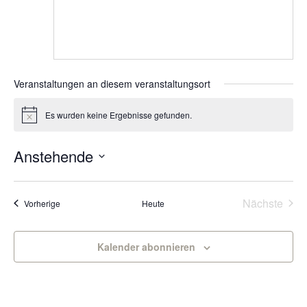
Veranstaltungen an diesem veranstaltungsort
Es wurden keine Ergebnisse gefunden.
Hinweis
Anstehende
Datum
wählen.
Vera
Nächste
Veranstaltungen
Vorherige
Heute
Kalender abonnieren